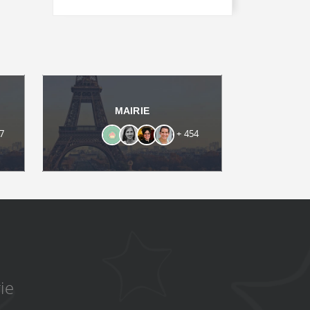
s
MAIRIE
7
+ 454
ie