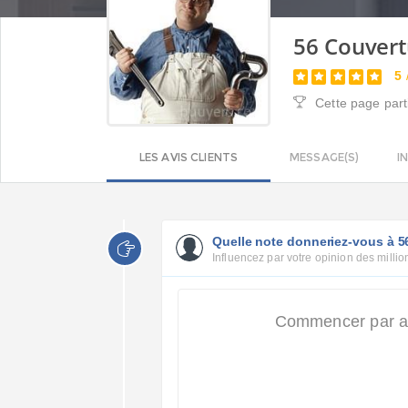
56 Couver
5
Cette page part
LES AVIS CLIENTS
MESSAGE(S)
I
Quelle note donneriez-vous à 5
Influencez par votre opinion des million
Commencer par att