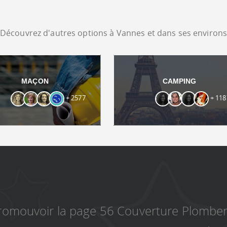
Découvrez d'autres options à Vannes et dans ses environ
MAÇON
CAMPING
+ 2577
+ 118
romouvoir la page 56 Couverture Plomber