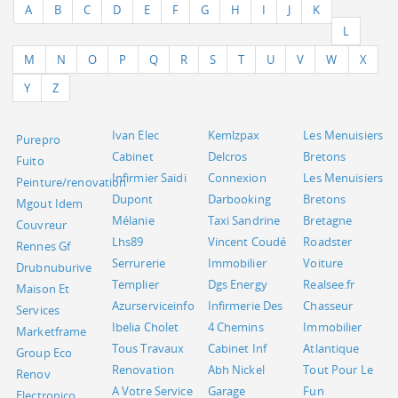
A
B
C
D
E
F
G
H
I
J
K
L
M
N
O
P
Q
R
S
T
U
V
W
X
Y
Z
Ivan Elec
Kemlzpax
Les Menuisiers
Purepro
Cabinet
Delcros
Bretons
Fuito
Infirmier Saidi
Connexion
Les Menuisiers
Peinture/renovation
Dupont
Darbooking
Bretons
Mgout Idem
Mélanie
Taxi Sandrine
Bretagne
Couvreur
Lhs89
Vincent Coudé
Roadster
Rennes Gf
Serrurerie
Immobilier
Voiture
Drubnuburive
Templier
Dgs Energy
Realsee.fr
Maison Et
Azurserviceinfo
Infirmerie Des
Chasseur
Services
Ibelia Cholet
4 Chemins
Immobilier
Marketframe
Tous Travaux
Cabinet Inf
Atlantique
Group Eco
Renovation
Abh Nickel
Tout Pour Le
Renov
A Votre Service
Garage
Fun
Electronico