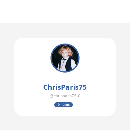
ChrisParis75
@chrisparis75-0
2208