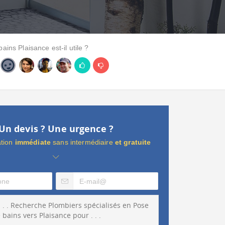
ains Plaisance est-il utile ?
Un devis ? Une urgence ?
ation
immédiate
sans intermédiaire
et gratuite