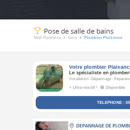
Pose de salle de bains
Midi-Pyrénées
Gers
Plombier Plaisance
Votre plombier Plaisanc
Le spécialiste en plomber
Installation -Dépannage - Réparatio
⚡ Ultra-réactif !
🟢 Disponible
TELEPHONE : 05 