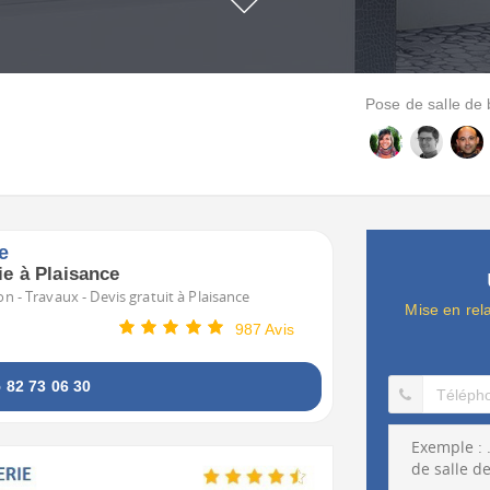
Pose de salle de b
e
ie à Plaisance
n - Travaux - Devis gratuit à Plaisance
Mise en rel
987 Avis
82 73 06 30