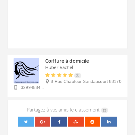
Coiffure à domicile
Huber Rachel
8 Rue Chaufour
Sandaucourt
88170
32994584...
Partagez à vos amis le classement
23