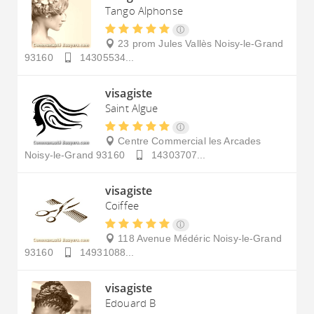
Tango Alphonse
23 prom Jules Vallès
Noisy-le-Grand
93160
14305534...
visagiste
Saint Algue
Centre Commercial les Arcades
Noisy-le-Grand
93160
14303707...
visagiste
Coiffee
118 Avenue Médéric
Noisy-le-Grand
93160
14931088...
visagiste
Edouard B