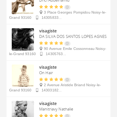
Drici Abdelhamid
3 Place Georges Pompidou
Noisy-le-
Grand
93160
14305833...
visagiste
DA SILVA DOS SANTOS LOPES AGNES
90 Avenue Emile Cossonneau
Noisy-
le-Grand
93160
14305763...
visagiste
On Hair
2 Avenue Aristide Briand
Noisy-le-
Grand
93160
14303182...
visagiste
Manitriavy Nathalie