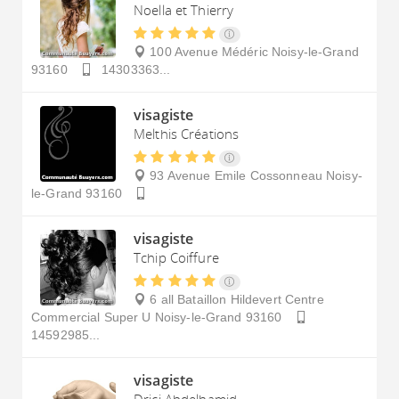
Noella et Thierry
100 Avenue Médéric
Noisy-le-Grand
93160
14303363...
visagiste
Melthis Créations
93 Avenue Emile Cossonneau
Noisy-
le-Grand
93160
visagiste
Tchip Coiffure
6 all Bataillon Hildevert Centre
Commercial Super U
Noisy-le-Grand
93160
14592985...
visagiste