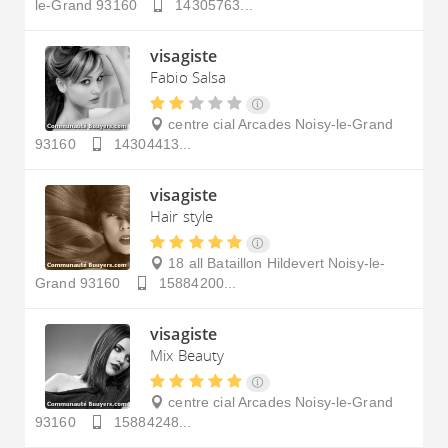
le-Grand
93160
14305763...
visagiste
Fabio Salsa
centre cial Arcades
Noisy-le-Grand
93160
14304413...
visagiste
Hair style
18 all Bataillon Hildevert
Noisy-le-
Grand
93160
15884200...
visagiste
Mix Beauty
centre cial Arcades
Noisy-le-Grand
93160
15884248...