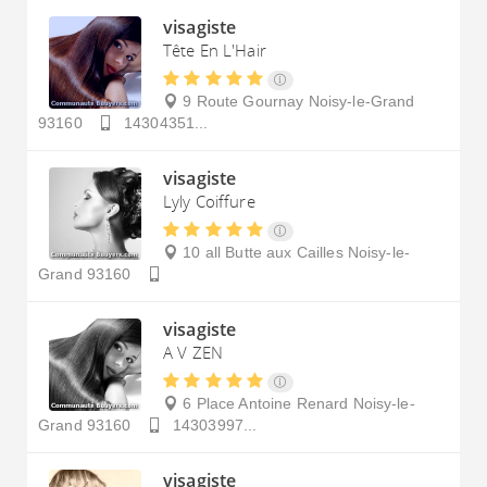
visagiste
Tête En L'Hair
9 Route Gournay
Noisy-le-Grand
93160
14304351...
visagiste
Lyly Coiffure
10 all Butte aux Cailles
Noisy-le-
Grand
93160
visagiste
A V ZEN
6 Place Antoine Renard
Noisy-le-
Grand
93160
14303997...
visagiste