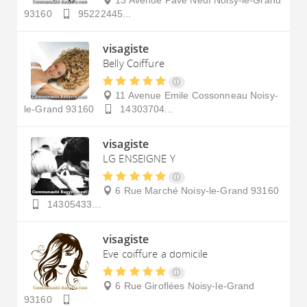
13 Avenue Pavé Neuf
Noisy-le-Grand
93160
95222445...
visagiste
Belly Coiffure
11 Avenue Emile Cossonneau
Noisy-
le-Grand
93160
14303704...
visagiste
LG ENSEIGNE Y
6 Rue Marché
Noisy-le-Grand
93160
14305433...
visagiste
Eve coiffure a domicile
6 Rue Giroflées
Noisy-le-Grand
93160