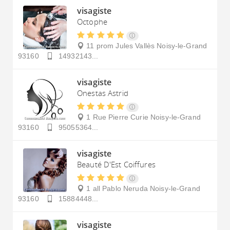
visagiste
Octophe
11 prom Jules Vallès
Noisy-le-Grand
93160
14932143...
visagiste
Onestas Astrid
1 Rue Pierre Curie
Noisy-le-Grand
93160
95055364...
visagiste
Beauté D'Est Coiffures
1 all Pablo Neruda
Noisy-le-Grand
93160
15884448...
visagiste