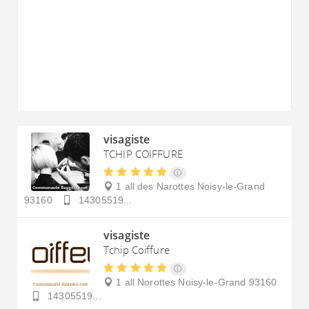
visagiste
TCHIP COIFFURE
1 all des Narottes
Noisy-le-Grand
93160
14305519...
visagiste
Tchip Coiffure
1 all Norottes
Noisy-le-Grand
93160
14305519...