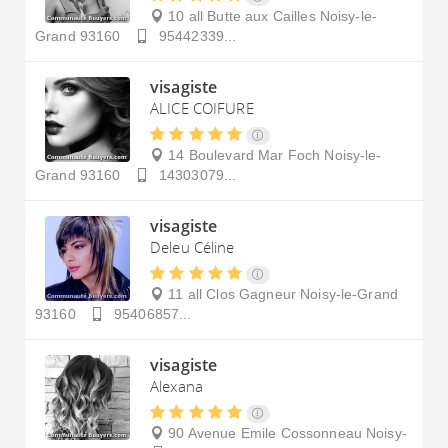
10 all Butte aux Cailles
Noisy-le-
Grand
93160
95442339...
visagiste
ALICE COIFURE
14 Boulevard Mar Foch
Noisy-le-
Grand
93160
14303079...
visagiste
Deleu Céline
11 all Clos Gagneur
Noisy-le-Grand
93160
95406857...
visagiste
Alexana
90 Avenue Emile Cossonneau
Noisy-