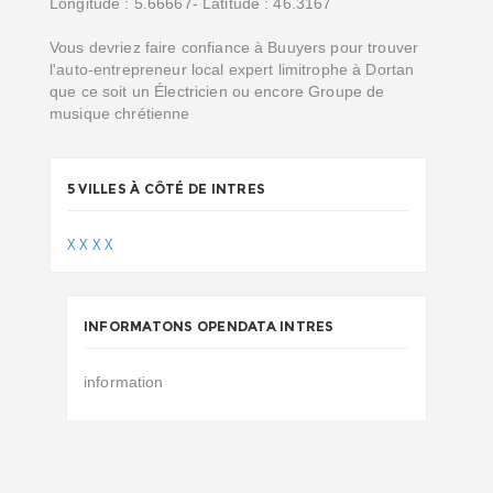
Longitude : 5.66667- Latitude : 46.3167
Vous devriez faire confiance à Buuyers pour trouver
l'auto-entrepreneur local expert limitrophe à Dortan
que ce soit un Électricien ou encore Groupe de
musique chrétienne
5 VILLES À CÔTÉ DE INTRES
X
X
X
X
INFORMATONS OPENDATA INTRES
information