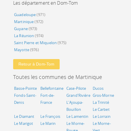
Les département en Dom-Tom
Guadeloupe
(971)
Martinique
(972)
Guyane
(973)
La Réunion
(974)
Saint Pierre et Miquelon
(975)
Mayotte
(976)
Retour à Dom-Tom
Toutes les communes de Martinique
Basse-Pointe
Bellefontaine
Case-Pilote
Ducos
Fonds-Saint-
Fort-de-
Grand'Rivière
Gros-Morne
Denis
France
L'Ajoupa-
La Trinité
Bouillon
Le Carbet
Le Diamant
Le François
Le Lamentin
Le Lorrain
Le Marigot
Le Marin
Le Morne-
Le Morne-
Rouge
Vert