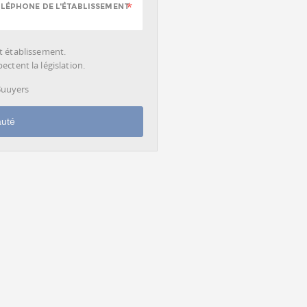
LÉPHONE DE L'ÉTABLISSEMENT
cet établissement.
ctent la législation.
 Buuyers
auté