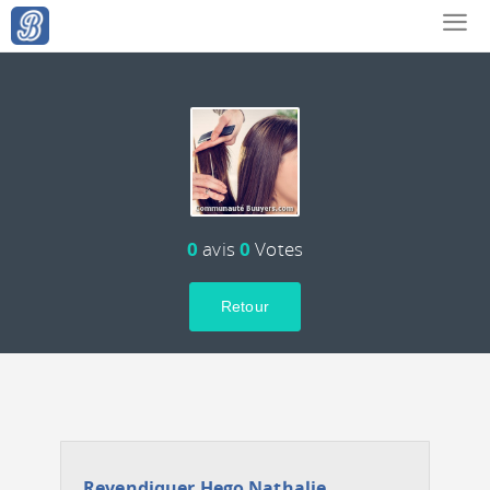
0
avis
0
Votes
Retour
Revendiquer Hego Nathalie