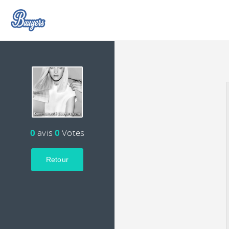
0
avis
0
Votes
Retour