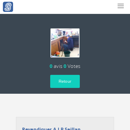
0
avis
0
Votes
Retour
Revendiquer A.J.P Seillan