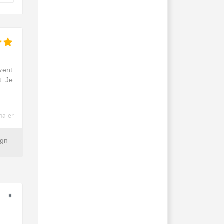
vent
. Je
naler
ign