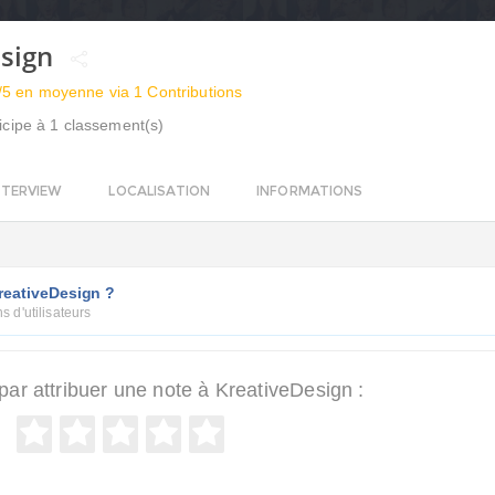
esign
/5 en moyenne via 1 Contributions
icipe à 1 classement(s)
NTERVIEW
LOCALISATION
INFORMATIONS
reativeDesign ?
s d'utilisateurs
r attribuer une note à KreativeDesign :