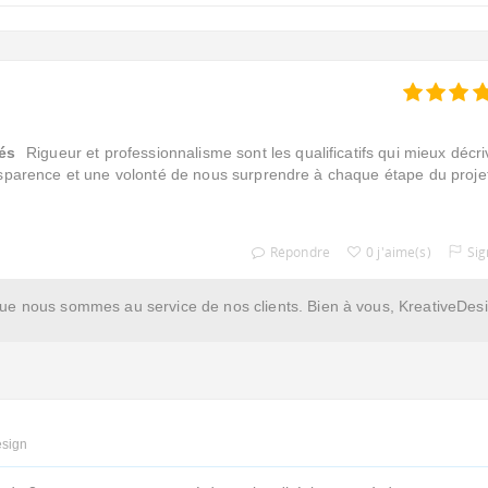
és
Rigueur et professionnalisme sont les qualificatifs qui mieux décri
nsparence et une volonté de nous surprendre à chaque étape du projet
Répondre
0 j'aime(s)
Sig
que nous sommes au service de nos clients. Bien à vous, KreativeDes
esign