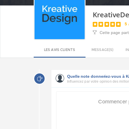
KreativeD
5
Cette page part
LES AVIS CLIENTS
MESSAGE(S)
I
Quelle note donneriez-vous à K
Influencez par votre opinion des million
Commencer pa