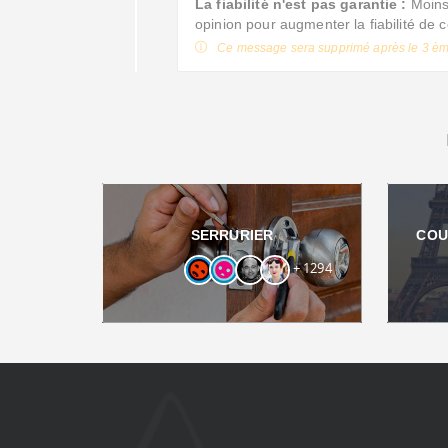
La fiabilité n'est pas garantie :
Moins 
opinion pour augmenter la fiabilité de 
Ce message sera supprimé après le 3 èm
SERRURIER
COU
+ 1294