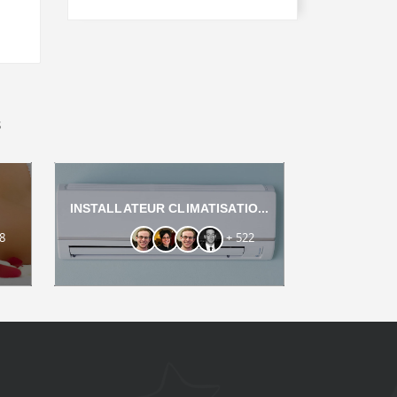
s
INSTALLATEUR CLIMATISATIO...
8
+ 522