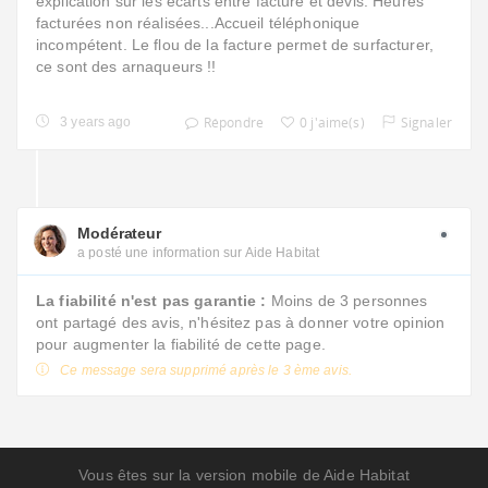
explication sur les écarts entre facture et devis. Heures
facturées non réalisées...Accueil téléphonique
incompétent. Le flou de la facture permet de surfacturer,
ce sont des arnaqueurs !!
Répondre
0 j'aime(s)
Signaler
3 years ago
Modérateur
a posté une information sur Aide Habitat
La fiabilité n'est pas garantie :
Moins de 3 personnes
ont partagé des avis, n'hésitez pas à donner votre opinion
pour augmenter la fiabilité de cette page.
Ce message sera supprimé après le 3 ème avis.
Vous êtes sur la version mobile de Aide Habitat