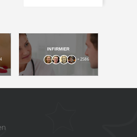
INFIRMIER
4
+ 2586
en