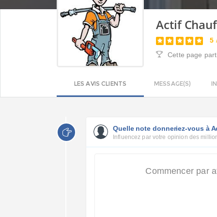
Actif Chau
5
Cette page part
LES AVIS CLIENTS
MESSAGE(S)
I
Quelle note donneriez-vous à Ac
Influencez par votre opinion des million
Commencer par att