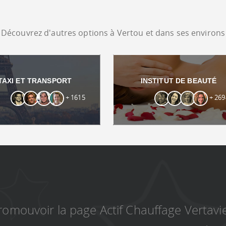
Découvrez d'autres options à Vertou et dans ses environs
TAXI ET TRANSPORT
INSTITUT DE BEAUTÉ
+ 1615
+ 269
romouvoir la page Actif Chauffage Vertavi