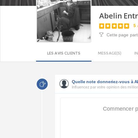
Abelin Ent
5
Cette page part
LES AVIS CLIENTS
MESSAGE(S)
I
Quelle note donneriez-vous à Ab
Influencez par votre opinion des million
Commencer par