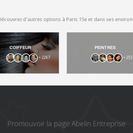
Découvrez d'autres options à Paris 15e et dans ses environ
COIFFEUR
PEINTRES
+ 2267
+ 253
Promouvoir la page Abelin Entreprise