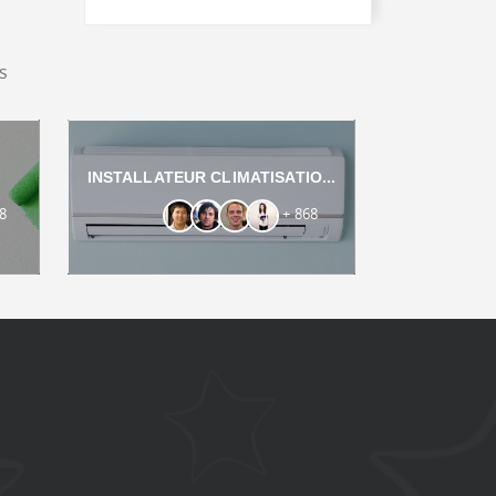
s
INSTALLATEUR CLIMATISATIO...
8
+ 868