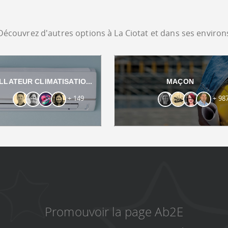
Découvrez d'autres options à La Ciotat et dans ses environ
LLATEUR CLIMATISATIO...
MAÇON
+ 149
+ 98
Promouvoir la page Ab2E