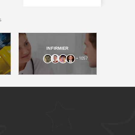
s
INFIRMIER
7
+ 1057