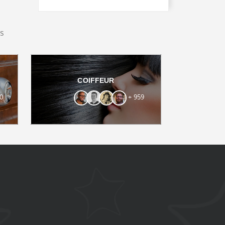
s
COIFFEUR
0
+ 959