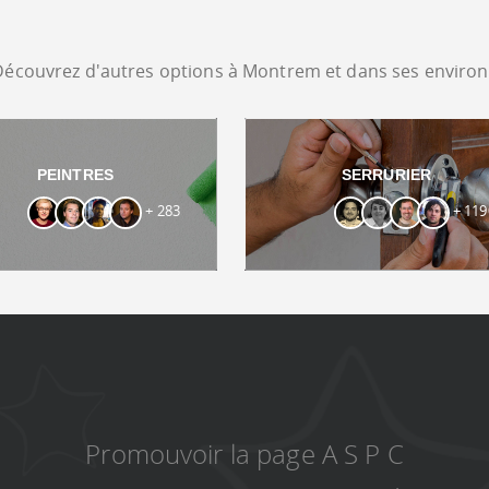
Découvrez d'autres options à Montrem et dans ses environ
PEINTRES
SERRURIER
+ 283
+ 119
Promouvoir la page A S P C