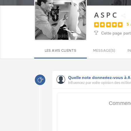
A S P C
5
Cette page part
LES AVIS CLIENTS
MESSAGE(S)
I
Quelle note donneriez-vous à A
Influencez par votre opinion des million
Commence