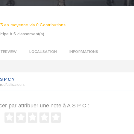
/5 en moyenne via 0 Contributions
icipe à 6 classement(s)
NTERVIEW
LOCALISATION
INFORMATIONS
 S P C ?
s d'utilisateurs
r par attribuer une note à A S P C :