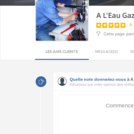
A L'Eau Ga
5
Cette page part
LES AVIS CLIENTS
MESSAGE(S)
I
Quelle note donneriez-vous à A
Influencez par votre opinion des million
Commencer 