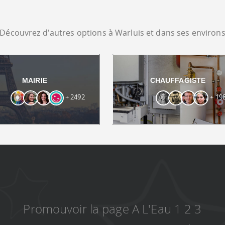
Découvrez d'autres options à Warluis et dans ses environ
MAIRIE
CHAUFFAGISTE
+ 2492
+ 19
Promouvoir la page A L'Eau 1 2 3