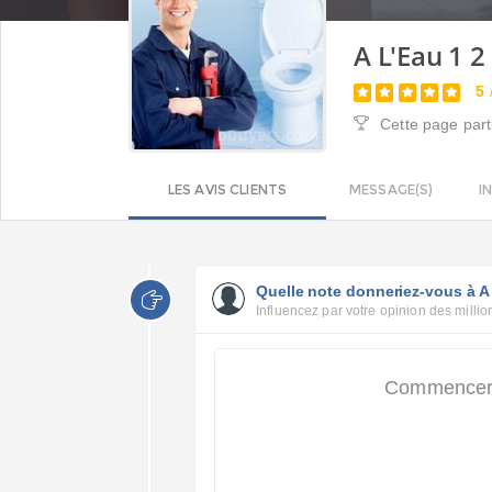
A L'Eau 1 2
5
Cette page part
LES AVIS CLIENTS
MESSAGE(S)
I
Quelle note donneriez-vous à A 
Influencez par votre opinion des million
Commencer p