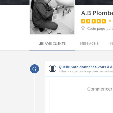
A.B Plomb
5
Cette page part
LES AVIS CLIENTS
MESSAGE(S)
I
Quelle note donneriez-vous à A
Influencez par votre opinion des million
Commencer p