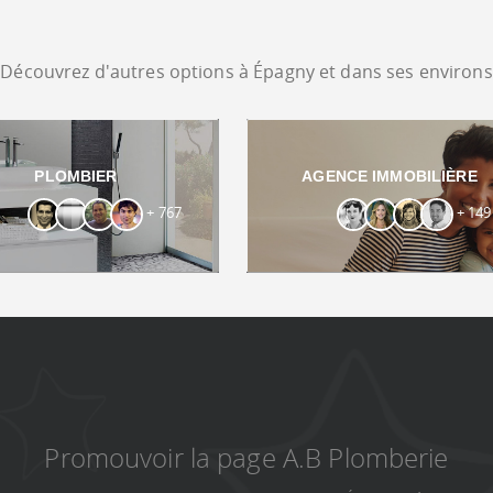
Découvrez d'autres options à Épagny et dans ses environs
PLOMBIER
AGENCE IMMOBILIÈRE
+ 767
+ 149
Promouvoir la page A.B Plomberie