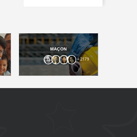
MAÇON
1
+ 2179