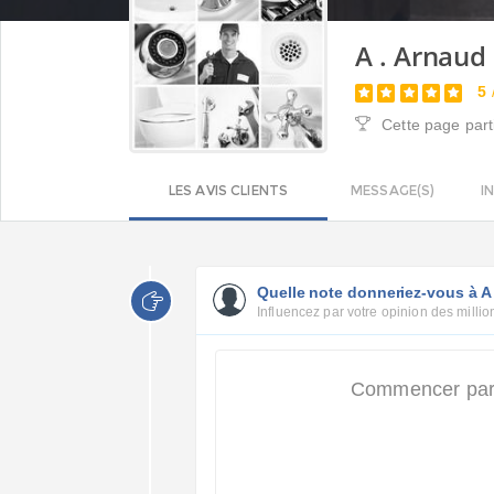
A . Arnaud
5
Cette page part
LES AVIS CLIENTS
MESSAGE(S)
I
Quelle note donneriez-vous à A
Influencez par votre opinion des million
Commencer par a