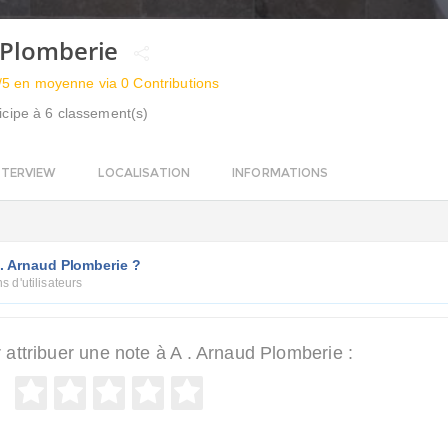
 Plomberie
/5 en moyenne via 0 Contributions
icipe à 6 classement(s)
NTERVIEW
LOCALISATION
INFORMATIONS
 . Arnaud Plomberie ?
s d'utilisateurs
ttribuer une note à A . Arnaud Plomberie :