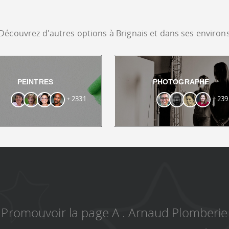
Découvrez d'autres options à Brignais et dans ses environ
PEINTRES
PHOTOGRAPHE
+ 2331
+ 239
Promouvoir la page A . Arnaud Plomberie