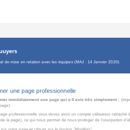
uuyers
ral de mise en relation avec les équipes (MAJ : 14 Janvier 2020)
mer une page professionnelle
mer immédiatement une page qui a 0 avis très simplement :
(impo
 page)
ge professionnelle vous devez avoir un compte utilisateur rattaché 
n de la page), ce qui nous permet de nous protéger de l’usurpation d’id
sur votre page et cliquer sur le bouton "Modifier"