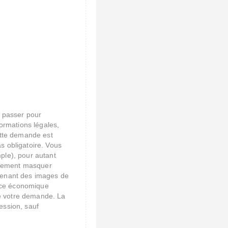
t passer pour
formations légales,
ette demande est
as obligatoire. Vous
ple), pour autant
galement masquer
ntenant des images de
pace économique
de votre demande. La
ession, sauf