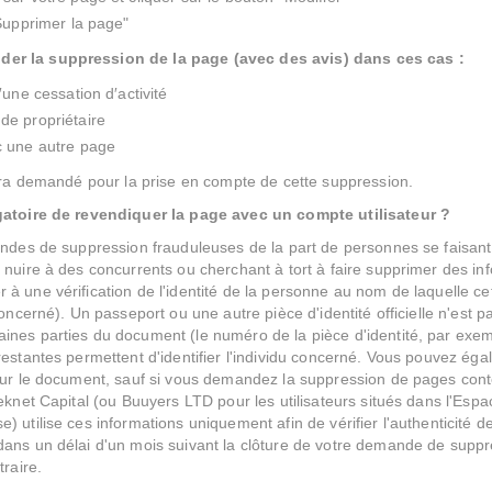
"Supprimer la page"
r la suppression de la page (avec des avis) dans ces cas :
′une cessation d′activité
e propriétaire
c une autre page
sera demandé pour la prise en compte de cette suppression.
igatoire de revendiquer la page avec un compte utilisateur ?
andes de suppression frauduleuses de la part de personnes se faisan
 nuire à des concurrents ou cherchant à tort à faire supprimer des in
à une vérification de l'identité de la personne au nom de laquelle c
concerné). Un passeport ou une autre pièce d'identité officielle n'est p
ines parties du document (le numéro de la pièce d'identité, par exem
restantes permettent d'identifier l'individu concerné. Vous pouvez é
 sur le document, sauf si vous demandez la suppression de pages co
Teknet Capital (ou Buuyers LTD pour les utilisateurs situés dans l'Es
) utilise ces informations uniquement afin de vérifier l'authenticité 
dans un délai d'un mois suivant la clôture de votre demande de suppr
traire.